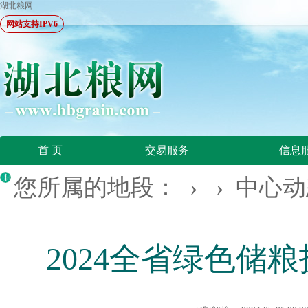
湖北粮网
网站支持IPV6
首 页
交易服务
信息
您所属的地段： › ›
中心动
2024全省绿色储